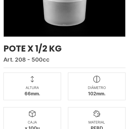
POTE X 1/2 KG
Art. 208 - 500cc
ALTURA
DIÁMETRO
66mm.
102mm.
CAJA
MATERIAL
x 100u
PEBD